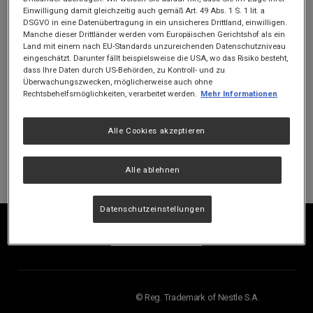
Einwilligung damit gleichzeitig auch gemäß Art. 49 Abs. 1 S. 1 lit. a
DSGVO in eine Datenübertragung in ein unsicheres Drittland, einwilligen.
Manche dieser Drittländer werden vom Europäischen Gerichtshof als ein
Purina
Purina
Land mit einem nach EU-Standards unzureichenden Datenschutzniveau
Vielen Dank für dein Interesse!
eingeschätzt. Darunter fällt beispielsweise die USA, wo das Risiko besteht,
ProPlan
ProPlan
dass Ihre Daten durch US-Behörden, zu Kontroll- und zu
Die Aktion ist leider bereits beendet.
Überwachungszwecken, möglicherweise auch ohne
Rechtsbehelfsmöglichkeiten, verarbeitet werden.
Mehr Informationen
Willst du keine weitere Aktion mehr verpassen?
Dann melde dich jetzt zu unserem
PURINA Newsletter
Alle Cookies akzeptieren
an und sichere dir Vorteile für deinen Liebling. Wir
informieren dich regelmäßig über Gewinnspiele,
Alle ablehnen
Aktionen und neue Produkte.
Datenschutzeinstellungen
© Reg. Trademark of Nestle S.A.