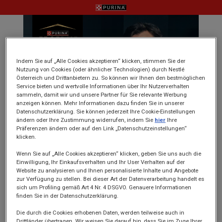
Skip
to
main
content
Indem Sie auf „Alle Cookies akzeptieren“ klicken, stimmen Sie der
Nutzung von Cookies (oder ähnlicher Technologien) durch Nestlé
Österreich und Drittanbietern zu. So können wir Ihnen den bestmöglichen
Service bieten und wertvolle Informationen über Ihr Nutzerverhalten
sammeln, damit wir und unsere Partner für Sie relevante Werbung
anzeigen können. Mehr Informationen dazu finden Sie in unserer
Datenschutzerklärung. Sie können jederzeit Ihre Cookie-Einstellungen
ändern oder Ihre Zustimmung widerrufen, indem Sie
hier
Ihre
Präferenzen ändern oder auf den Link „Datenschutzeinstellungen“
klicken.
Wenn Sie auf „Alle Cookies akzeptieren“ klicken, geben Sie uns auch die
Einwilligung, Ihr Einkaufsverhalten und Ihr User Verhalten auf der
Website zu analysieren und Ihnen personalisierte Inhalte und Angebote
zur Verfügung zu stellen. Bei dieser Art der Datenverarbeitung handelt es
sich um Profiling gemäß Art 4 Nr. 4 DSGVO. Genauere Informationen
finden Sie in der Datenschutzerklärung.
Die durch die Cookies erhobenen Daten, werden teilweise auch in
Drittländer übertragen. Wir weisen Sie darauf hin, dass Sie im Zuge Ihrer