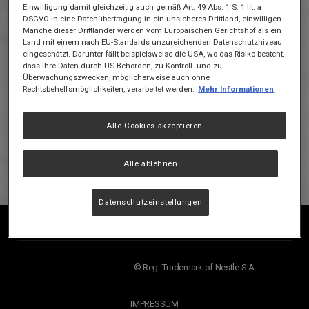
Einwilligung damit gleichzeitig auch gemäß Art. 49 Abs. 1 S. 1 lit. a
DSGVO in eine Datenübertragung in ein unsicheres Drittland, einwilligen.
Manche dieser Drittländer werden vom Europäischen Gerichtshof als ein
Land mit einem nach EU-Standards unzureichenden Datenschutzniveau
Gourmet
Gourmet
Vielen Dank für dein Interesse!
eingeschätzt. Darunter fällt beispielsweise die USA, wo das Risiko besteht,
dass Ihre Daten durch US-Behörden, zu Kontroll- und zu
Die Aktion ist leider bereits beendet.
Überwachungszwecken, möglicherweise auch ohne
Rechtsbehelfsmöglichkeiten, verarbeitet werden.
Mehr Informationen
Willst du keine weitere Aktion mehr verpassen?
Dann melde dich jetzt zu unserem
PURINA Newsletter
Alle Cookies akzeptieren
an und sichere dir Vorteile für deinen Liebling. Wir
informieren dich regelmäßig über Gewinnspiele,
Alle ablehnen
Aktionen und neue Produkte.
Datenschutzeinstellungen
© Reg. Trademark of Nestle S.A.
IMPRESSUM